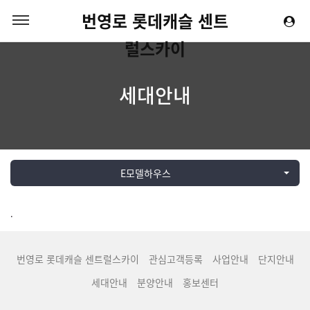
번영로 롯데캐슬 센트
럴스카이
세대안내
E모델하우스
.
번영로 롯데캐슬 센트럴스카이
관심고객등록
사업안내
단지안내
세대안내
분양안내
홍보센터