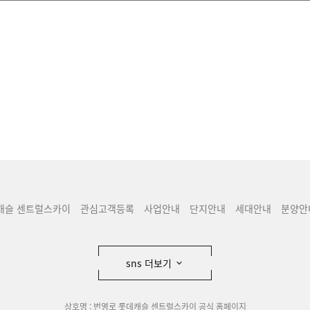
캐슬 센트럴스카이
관심고객등록
사업안내
단지안내
세대안내
분양안
sns 더보기
상호명 : 번영로 롯데캐슬 센트럴스카이 공식 홈페이지