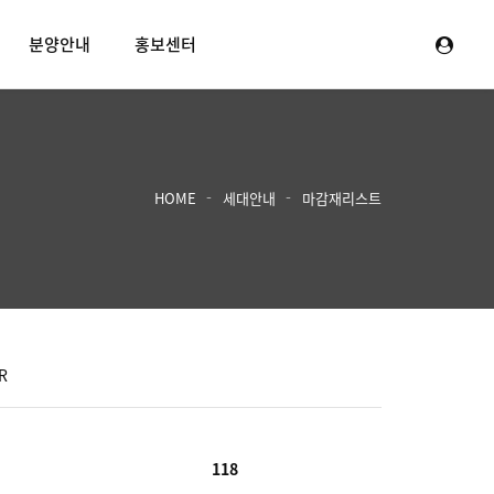
분양안내
홍보센터
HOME
세대안내
마감재리스트
R
118