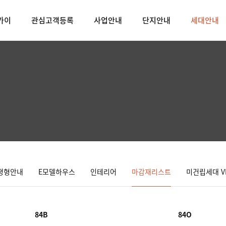
카이
관심고객등록
사업안내
단지안내
세대안내
평형안내
E모델하우스
인테리어
마감재리스트
미건립세대 V
84B
84O