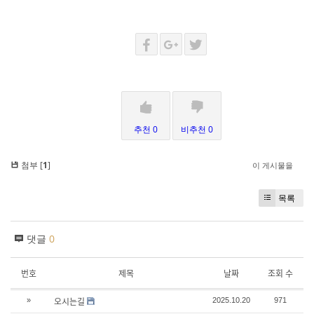
추천 0
비추천 0
첨부 [
1
]
이 게시물을
목록
댓글
0
번호
제목
날짜
조회 수
오시는길
»
2025.10.20
971